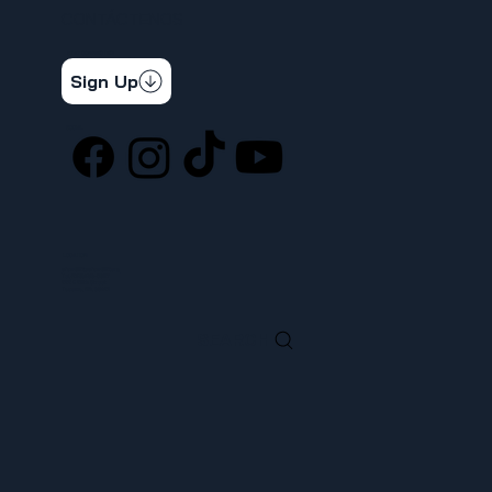
CONTÁCTENOS
STAY CONNECTED
Get the latest news & updates
Sign Up
SOCIAL
LOCATION
ufcw367@ufcw367.org
Tel.
(253) 589-0367
222 E 26th Street
Tacoma, WA, 98421
SEARCH