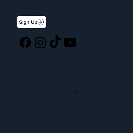
CONTÁCTENOS
STAY CONNECTED
Get the latest news & updates
Sign Up
SOCIAL
LOCATION
ufcw367@ufcw367.org
Tel.
(253) 589-0367
222 E 26th Street
Tacoma, WA, 98421
SEARCH