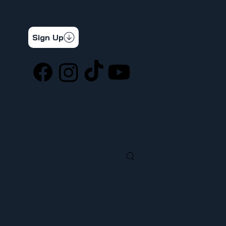
CONTÁCTENOS
STAY CONNECTED
Get the latest news & updates
Sign Up
SOCIAL
LOCATION
ufcw367@ufcw367.org
Tel.
(253) 589-0367
222 E 26th Street
Tacoma, WA, 98421
SEARCH