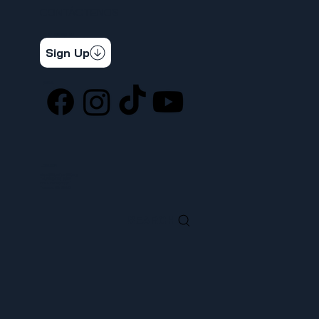
CONTÁCTENOS
STAY CONNECTED
Get the latest news & updates
Sign Up
SOCIAL
LOCATION
ufcw367@ufcw367.org
Tel.
(253) 589-0367
222 E 26th Street
Tacoma, WA, 98421
SEARCH