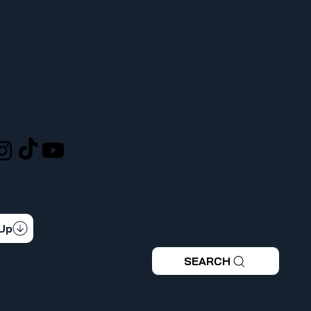
LOCATION
L
ufcw367@ufcw367.org
Tel.
(253) 589-0367
222 E 26th Street
CONNECTED
Tacoma, WA, 98421
 latest news & updates
 Up
SEARCH