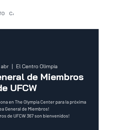
TO
CALENDARIO 367
VENTAJAS Y BENEFICIOS
PROG
 abr
  |  
El Centro Olimpia
neral de Miembros
de UFCW
ona en The Olympia Center para la próxima
a General de Miembros!
ros de UFCW 367 son bienvenidos!