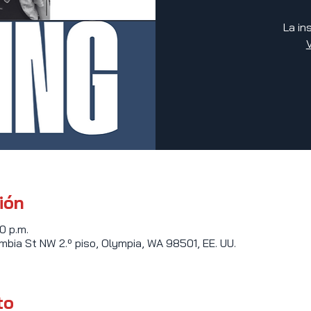
La in
ión
0 p.m.
mbia St NW 2.º piso, Olympia, WA 98501, EE. UU.
to