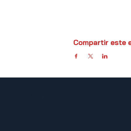
Compartir este 
UFCW 367