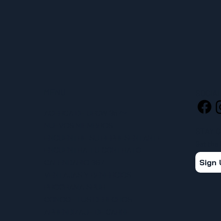
MENU
SOCIA
ACERCA DE UFCW 367
NUEVOS MIEMBROS
STAY 
ENCUENTRE SU REPRESENTANTE
Get the
ENCUENTRA TU CONTRATO
Sign
CALENDARIO 367
VENTAJAS Y BENEFICIOS
PROGRAMA SPUR
CONOCE TUS DERECHOS
APRENDIZAJE DE CARNE