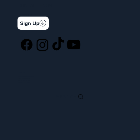
CONTÁCTENOS
STAY CONNECTED
Get the latest news & updates
Sign Up
SOCIAL
LOCATION
ufcw367@ufcw367.org
Tel.
(253) 589-0367
222 E 26th Street
Tacoma, WA, 98421
SEARCH